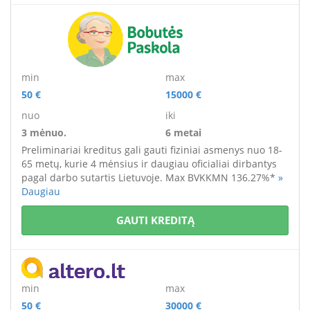
min
max
50 €
15000 €
nuo
iki
3 mėnuo.
6 metai
Preliminariai kreditus gali gauti fiziniai asmenys
nuo 18-
65 metų
, kurie 4 mėnsius ir daugiau oficialiai dirbantys
pagal darbo sutartis Lietuvoje. M
ax BVKKMN 136.27%*
»
Daugiau
GAUTI KREDITĄ
min
max
50 €
30000 €