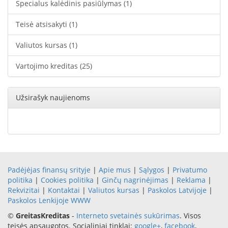
Specialus kalėdinis pasiūlymas
(1)
Teisė atsisakyti
(1)
Valiutos kursas
(1)
Vartojimo kreditas
(25)
Užsirašyk naujienoms
Padėjėjas finansų srityje
|
Apie mus
|
Sąlygos
|
Privatumo
politika
|
Cookies politika
|
Ginčų nagrinėjimas
|
Reklama
|
Rekvizitai
|
Kontaktai
|
Valiutos kursas
|
Paskolos Latvijoje
|
Paskolos Lenkijoje
WWW
©
GreitasKreditas
-
Interneto svetainės sukūrimas
. Visos
teisės apsaugotos. Socialiniai tinklai:
google+
,
facebook
,