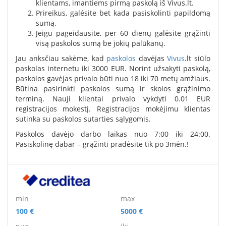
klientams, imantiems pirmą paskolą iš Vivus.lt.
Prireikus, galėsite bet kada pasiskolinti papildomą
sumą.
Jeigu pageidausite, per 60 dienų galėsite grąžinti
visą paskolos sumą be jokių palūkanų.
Jau anksčiau sakėme, kad
paskolos
davėjas
Vivus
.lt siūlo
paskolas internetu iki 3000 EUR. Norint užsakyti paskolą,
paskolos gavėjas privalo būti nuo 18 iki 70 metų amžiaus.
Būtina pasirinkti paskolos sumą ir skolos grąžinimo
terminą. Nauji klientai privalo vykdyti 0.01 EUR
registracijos mokestį. Registracijos mokėjimu klientas
sutinka su paskolos sutarties sąlygomis.
Paskolos davėjo darbo laikas nuo 7:00 iki 24:00.
Pasiskolinę dabar – grąžinti pradėsite tik po 3mėn.!
min
max
100 €
5000 €