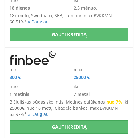
nuo
iki
18 dienos
2.5 mėnuo.
18+ metų,
Swedbank, SEB, Luminor, max BVKKMN
66.51%*
» Daugiau
GAUTI KREDITĄ
min
max
300 €
25000 €
nuo
iki
1 metinis
7 metai
Bičiuliškas būdas skolintis. Metinės palūkanos
nuo 7%
iki
25000€, nuo 18 metų, Citadele bankas, max BVKKMN
63.97%*
» Daugiau
GAUTI KREDITĄ