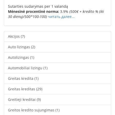
Sutarties sudarymas per 1 valandą
Mėnesinė procentinė norma:
3.9
%
(
500€ + kredito % (iki
30 dienų)/500*100-100
)
читать далее...
Akcijos
(7)
Auto lizingas
(2)
Autolizingas
(1)
Automobiliai lizingu
(1)
Greitas kredita
(1)
Greitas kreditas
(29)
Greitieji kreditai
(9)
Greitos kredito sujungimas
(1)