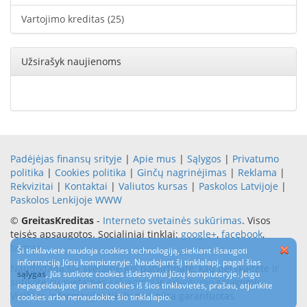
Vartojimo kreditas
(25)
Užsirašyk naujienoms
Padėjėjas finansų srityje
|
Apie mus
|
Sąlygos
|
Privatumo
politika
|
Cookies politika
|
Ginčų nagrinėjimas
|
Reklama
|
Rekvizitai
|
Kontaktai
|
Valiutos kursas
|
Paskolos Latvijoje
|
Paskolos Lenkijoje
WWW
©
GreitasKreditas
-
Interneto svetainės sukūrimas
. Visos
teisės apsaugotos. Socialiniai tinklai:
google+
,
facebook
,
twitter
Ši tinklavietė naudoja cookies technologiją, siekiant išsaugoti
informaciją Jūsų kompiuteryje. Naudojant šį tinklalapį, pagal šias
Naudodami šią svetainę jūs patvirtinate, kad perskaitėte ir
sąlygas
, Jūs sutikote cookies išdėstymui Jūsų kompiuteryje. Jeigu
sutikote su svetainės
sąlygomis
ir
privatumo
sąlygomis.
nepageidaujate priimti cookies iš šios tinklavietės, prašau, atjunkite
Visiškas informacijos tikslumas nėra garantuotas.
cookies arba nenaudokite šio tinklalapio.