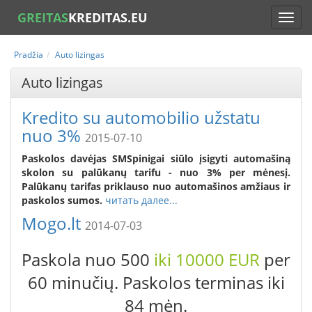
GREITAS
KREDITAS.EU
Pradžia
Auto lizingas
Auto lizingas
Kredito su automobilio užstatu
nuo 3%
2015-07-10
Paskolos davėjas SMSpinigai siūlo įsigyti automašiną
skolon su palūkanų tarifu - nuo 3% per mėnesį.
Palūkanų tarifas priklauso nuo automašinos amžiaus ir
paskolos sumos.
читать далее...
Mogo.lt
2014-07-03
Paskola nuo 500
iki 10000 EUR
per
60 minuči
ų. Paskolos terminas iki
84 mėn.