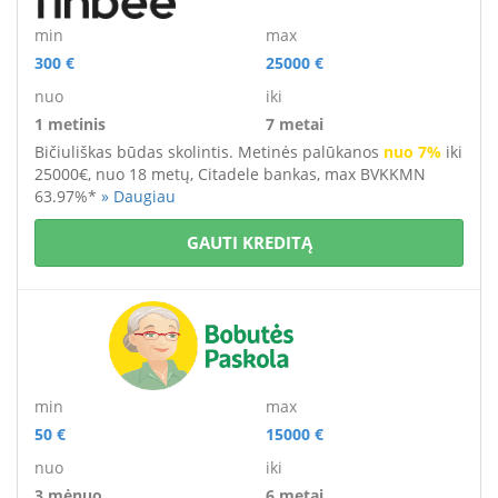
min
max
300 €
25000 €
nuo
iki
1 metinis
7 metai
Bičiuliškas būdas skolintis. Metinės palūkanos
nuo 7%
iki
25000€, nuo 18 metų, Citadele bankas, max BVKKMN
63.97%*
» Daugiau
GAUTI KREDITĄ
min
max
50 €
15000 €
nuo
iki
3 mėnuo.
6 metai