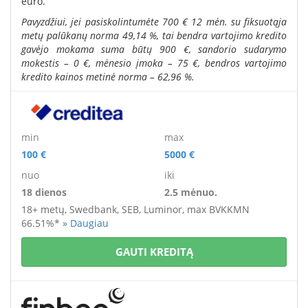
euro.
Pavyzdžiui, jei pasiskolintumėte 700 € 12 mėn. su fiksuotąja
metų palūkanų norma 49,14 %, tai bendra vartojimo kredito
gavėjo mokama suma būtų 900 €, sandorio sudarymo
mokestis – 0 €, mėnesio įmoka – 75 €, bendros vartojimo
kredito kainos metinė norma – 62,96 %.
min
max
100 €
5000 €
nuo
iki
18 dienos
2.5 mėnuo.
18+ metų,
Swedbank, SEB, Luminor, max BVKKMN
66.51%*
» Daugiau
GAUTI KREDITĄ