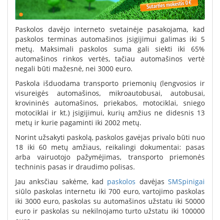
Paskolos davėjo interneto svetainėje pasakojama, kad
paskolos terminas automašinos įsigijimui galimas iki 5
metų. Maksimali paskolos suma gali siekti iki 65%
automašinos rinkos vertės, tačiau automašinos vertė
negali būti mažesnė, nei 3000 euro.
Paskola išduodama transporto priemonių (lengvosios ir
visureigės automašinos, mikroautobusai, autobusai,
krovininės automašinos, priekabos, motociklai, sniego
motociklai ir kt.) įsigijimui, kurių amžius ne didesnis 13
metų ir kurie pagaminti iki 2002 metų.
Norint užsakyti paskolą, paskolos gavėjas privalo būti nuo
18 iki 60 metų amžiaus, reikalingi dokumentai: pasas
arba vairuotojo pažymėjimas, transporto priemonės
techninis pasas ir draudimo polisas.
Jau anksčiau sakėme, kad
paskolos
davėjas
SMSpinigai
siūlo paskolas internetu iki 700 euro, vartojimo paskolas
iki 3000 euro, paskolas su automašinos užstatu iki 50000
euro ir paskolas su nekilnojamo turto užstatu iki 100000