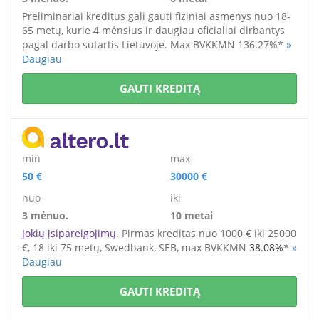
Preliminariai kreditus gali gauti fiziniai asmenys
nuo 18-
65 metų
, kurie 4 mėnsius ir daugiau oficialiai dirbantys
pagal darbo sutartis Lietuvoje. M
ax BVKKMN 136.27%*
»
Daugiau
GAUTI KREDITĄ
min
max
50 €
30000 €
nuo
iki
3 mėnuo.
10 metai
Jokių įsipareigojimų
. Pirmas kreditas nuo 1000 € iki 25000
€
, 18 iki 75 metų,
Swedbank, SEB,
max BVKKMN
38.08%
*
»
Daugiau
GAUTI KREDITĄ