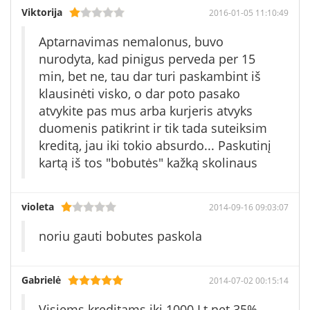
Viktorija
2016-01-05 11:10:49
Aptarnavimas nemalonus, buvo
nurodyta, kad pinigus perveda per 15
min, bet ne, tau dar turi paskambint iš
klausinėti visko, o dar poto pasako
atvykite pas mus arba kurjeris atvyks
duomenis patikrint ir tik tada suteiksim
kreditą, jau iki tokio absurdo... Paskutinį
kartą iš tos "bobutės" kažką skolinaus
violeta
2014-09-16 09:03:07
noriu gauti bobutes paskola
Gabrielė
2014-07-02 00:15:14
Visiems kreditams iki 1000 Lt net 35%