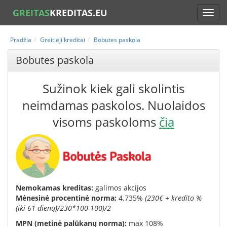
GREITAS
KREDITAS.EU
Pradžia
Greitieji kreditai
Bobutes paskola
Bobutes paskola
Sužinok kiek gali skolintis
neimdamas paskolos. Nuolaidos
visoms paskoloms
čia
Nemokamas kreditas:
galimos akcijos
Mėnesinė procentinė norma:
4.735
%
(
230€ + kredito %
(iki 61 dienų)/230*100-100
)/2
MPN (metinė palūkanų norma):
max 108%