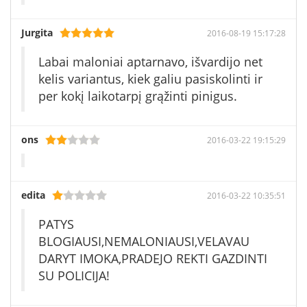
Jurgita
2016-08-19 15:17:28
Labai maloniai aptarnavo, išvardijo net
kelis variantus, kiek galiu pasiskolinti ir
per kokį laikotarpį grąžinti pinigus.
ons
2016-03-22 19:15:29
edita
2016-03-22 10:35:51
PATYS
BLOGIAUSI,NEMALONIAUSI,VELAVAU
DARYT IMOKA,PRADEJO REKTI GAZDINTI
SU POLICIJA!