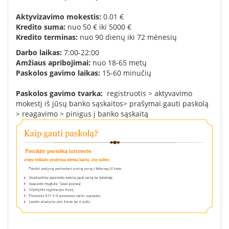
A
ktyvizavimo mokestis:
0.01 €
K
redito suma:
nuo
50 €
iki
5000 €
K
redito terminas:
nuo 90 dienų iki 72 mėnesių
Darbo laikas:
7:00-22:00
Amžiaus apribojimai:
nuo
18-65
metų
Paskolos gavimo laikas:
15-60 minučių
Paskolos gavimo tvarka:
registruotis
>
aktyvavimo
mokestį
iš
jūsų banko sąskaitos
>
prašymai gauti paskolą
>
reagavimo
>
pinigus
į
banko sąskaitą