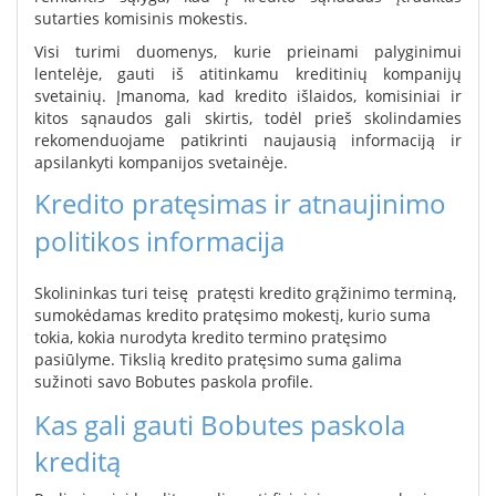
sutarties komisinis mokestis.
Visi turimi duomenys, kurie prieinami palyginimui
lentelėje, gauti iš atitinkamu kreditinių kompanijų
svetainių. Įmanoma, kad kredito išlaidos, komisiniai ir
kitos sąnaudos gali skirtis, todėl prieš skolindamies
rekomenduojame patikrinti naujausią informaciją ir
apsilankyti kompanijos svetainėje.
Kredito pratęsimas ir atnaujinimo
politikos informacija
Skolininkas turi teisę pratęsti kredito grąžinimo terminą,
sumokėdamas kredito pratęsimo mokestį, kurio suma
tokia, kokia nurodyta kredito termino pratęsimo
pasiūlyme. Tikslią kredito pratęsimo suma galima
sužinoti savo Bobutes paskola profile.
Kas gali gauti
Bobutes paskola
kreditą