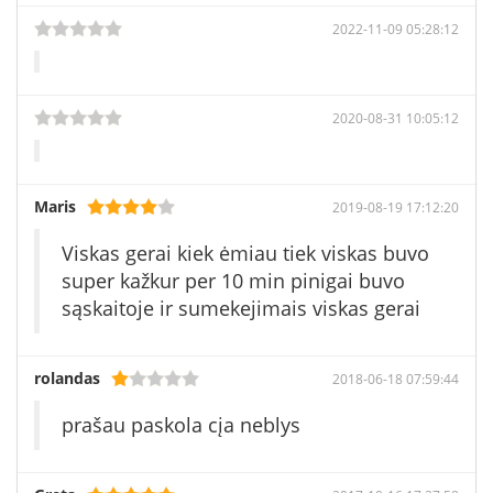
2022-11-09 05:28:12
2020-08-31 10:05:12
Maris
2019-08-19 17:12:20
Viskas gerai kiek ėmiau tiek viskas buvo
super kažkur per 10 min pinigai buvo
sąskaitoje ir sumekejimais viskas gerai
rolandas
2018-06-18 07:59:44
prašau paskola cįa neblys