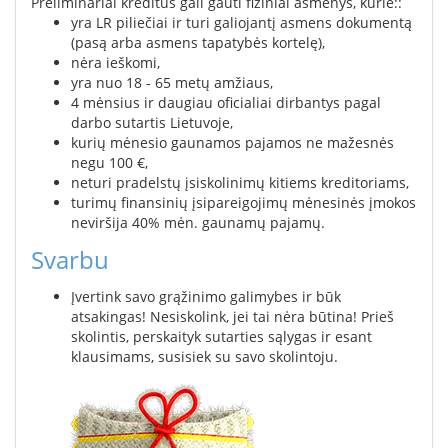
Preliminariai kreditus gali gauti fiziniai asmenys, kurie::
yra LR piliečiai ir turi galiojantį asmens dokumentą
(pasą arba asmens tapatybės kortelę),
nėra ieškomi,
yra nuo 18 - 65 metų amžiaus,
4 mėnsius ir daugiau oficialiai dirbantys pagal
darbo sutartis Lietuvoje,
kurių mėnesio gaunamos pajamos ne mažesnės
negu 100 €,
neturi pradelstų įsiskolinimų kitiems kreditoriams,
turimų finansinių įsipareigojimų mėnesinės įmokos
neviršija 40% mėn. gaunamų pajamų.
Svarbu
Įvertink savo grąžinimo galimybes ir būk
atsakingas! Nesiskolink, jei tai nėra būtina! Prieš
skolintis, perskaityk sutarties sąlygas ir esant
klausimams, susisiek su savo skolintoju.