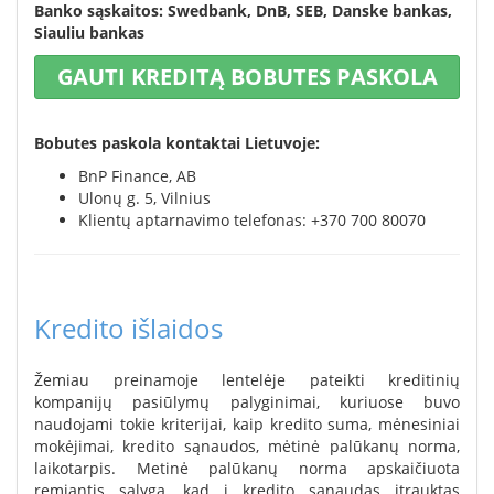
Banko sąskaitos:
Swedbank, DnB, SEB, Danske bankas,
Siauliu bankas
GAUTI KREDITĄ BOBUTES PASKOLA
Bobutes paskola kontaktai Lietuvoje:
BnP Finance, AB
Ulonų g. 5, Vilnius
Klientų aptarnavimo telefonas: +370 700 80070
Kredito išlaidos
Žemiau preinamoje lentelėje pateikti kreditinių
kompanijų pasiūlymų palyginimai, kuriuose buvo
naudojami tokie kriterijai, kaip kredito suma, mėnesiniai
mokėjimai, kredito sąnaudos, mėtinė palūkanų norma,
laikotarpis. Metinė palūkanų norma apskaičiuota
remiantis sąlyga, kad į kredito sąnaudas įtrauktas