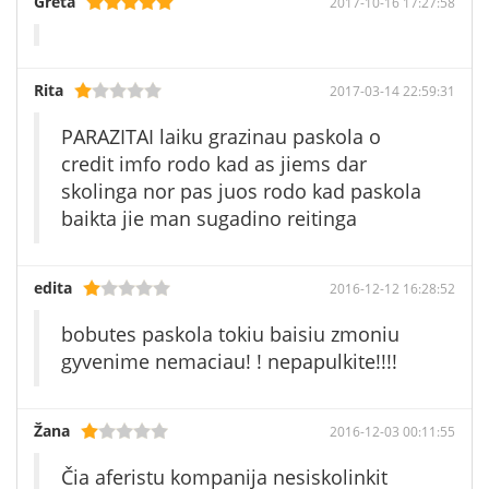
Greta
2017-10-16 17:27:58
Rita
2017-03-14 22:59:31
PARAZITAI laiku grazinau paskola o
credit imfo rodo kad as jiems dar
skolinga nor pas juos rodo kad paskola
baikta jie man sugadino reitinga
edita
2016-12-12 16:28:52
bobutes paskola tokiu baisiu zmoniu
gyvenime nemaciau! ! nepapulkite!!!!
Žana
2016-12-03 00:11:55
Čia aferistu kompanija nesiskolinkit