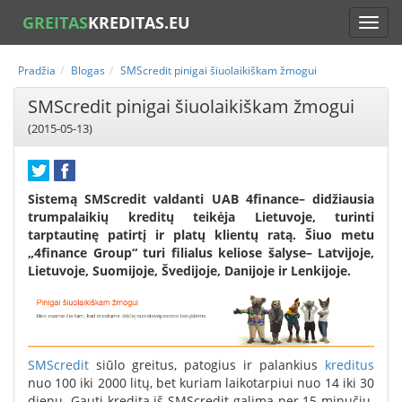
GREITAS
KREDITAS.EU
Pradžia
Blogas
SMScredit pinigai šiuolaikiškam žmogui
SMScredit pinigai šiuolaikiškam žmogui
(2015-05-13)
Sistemą SMScredit valdanti UAB 4finance– didžiausia
trumpalaikių kreditų teikėja Lietuvoje, turinti
tarptautinę patirtį ir platų klientų ratą. Šiuo metu
„4finance Group“ turi filialus keliose šalyse– Latvijoje,
Lietuvoje, Suomijoje, Švedijoje, Danijoje ir Lenkijoje.
SMScredit
siūlo greitus, patogius ir palankius
kreditus
nuo 100 iki 2000 litų, bet kuriam laikotarpiui nuo 14 iki 30
dienų. Gauti kreditą iš SMScredit galima per 15 minučių.