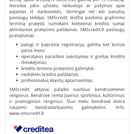
Nereikia jokio užstato, laiduotojo ar pažymos apie
pajamas iš darbovietės. Skirtingai nei kiti panašių
paslaugų teikėjai, SMScredit leidžia paskolos grąžinimo
terminą pratęsti, sumokant kiekvienai kredito sumai
atitinkamas pratęsimo palūkanas. SMScredit.lt paslaugų
pranašumai:
patogi ir paprasta registracija, galima bet kuriuo
paros metu;
operatyvus paraiškos svarstymas ir greitas kredito
išmokėjimas;
kredito termino pratęsimo galimybė;
nedidelės kredito palūkanos;
profesionalus klientų aptarnavimas.
SMScredit aktyviai palaiko svarbius bendruomenei
renginius. Bendrovė remia įvairius sportinius, kultūrinius
ir pramoginius renginius. Šiuo metu bendrovė atvira
naujoms bendradarbiavimo galimybėms. Info:
www.smscredit.lt