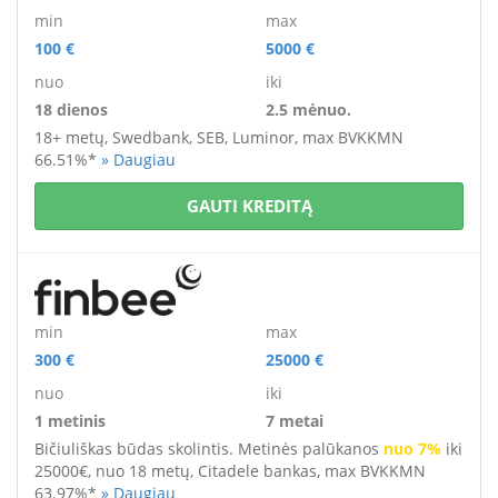
min
max
100 €
5000 €
nuo
iki
18 dienos
2.5 mėnuo.
18+ metų,
Swedbank, SEB, Luminor, max BVKKMN
66.51%*
» Daugiau
GAUTI KREDITĄ
min
max
300 €
25000 €
nuo
iki
1 metinis
7 metai
Bičiuliškas būdas skolintis. Metinės palūkanos
nuo 7%
iki
25000€, nuo 18 metų, Citadele bankas, max BVKKMN
63.97%*
» Daugiau