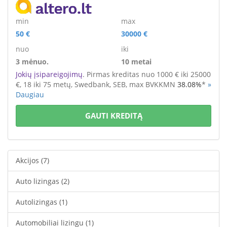
min
max
50 €
30000 €
nuo
iki
3 mėnuo.
10 metai
Jokių įsipareigojimų
. Pirmas kreditas nuo 1000 € iki 25000
€
, 18 iki 75 metų,
Swedbank, SEB,
max BVKKMN
38.08%
*
»
Daugiau
GAUTI KREDITĄ
Akcijos
(7)
Auto lizingas
(2)
Autolizingas
(1)
Automobiliai lizingu
(1)