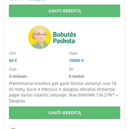
GAUTI KREDITĄ
min
max
50 €
15000 €
nuo
iki
3 mėnuo.
6 metai
Preliminariai kreditus gali gauti fiziniai asmenys
nuo 18-
65 metų
, kurie 4 mėnsius ir daugiau oficialiai dirbantys
pagal darbo sutartis Lietuvoje. M
ax BVKKMN 136.27%*
»
Daugiau
GAUTI KREDITĄ