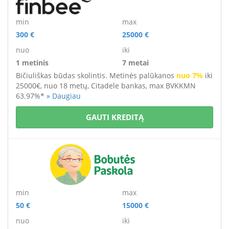
min
max
300 €
25000 €
nuo
iki
1 metinis
7 metai
Bičiuliškas būdas skolintis. Metinės palūkanos
nuo 7%
iki
25000€, nuo 18 metų, Citadele bankas, max BVKKMN
63.97%*
» Daugiau
GAUTI KREDITĄ
min
max
50 €
15000 €
nuo
iki