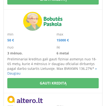
min
max
50 €
15000 €
nuo
iki
3 mėnuo.
6 metai
Preliminariai kreditus gali gauti fiziniai asmenys
nuo 18-
65 metų
, kurie 4 mėnsius ir daugiau oficialiai dirbantys
pagal darbo sutartis Lietuvoje. M
ax BVKKMN 136.27%*
»
Daugiau
GAUTI KREDITĄ