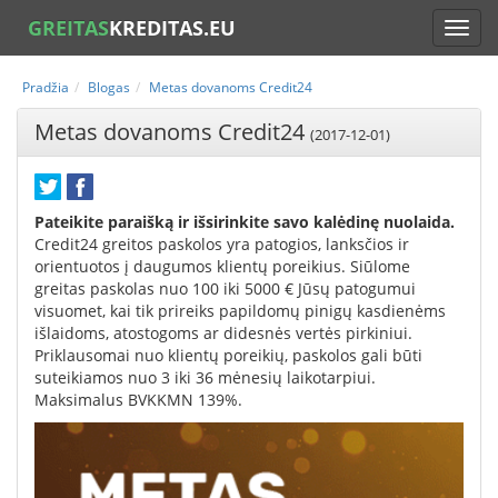
GREITAS
KREDITAS.EU
Pradžia
Blogas
Metas dovanoms Credit24
Metas dovanoms Credit24
(2017-12-01)
Pateikite paraišką ir išsirinkite savo kalėdinę nuolaida.
Credit24 greitos paskolos yra patogios, lanksčios ir
orientuotos į daugumos klientų poreikius. Siūlome
greitas paskolas nuo 100 iki 5000 € Jūsų patogumui
visuomet, kai tik prireiks papildomų pinigų kasdienėms
išlaidoms, atostogoms ar didesnės vertės pirkiniui.
Priklausomai nuo klientų poreikių, paskolos gali būti
suteikiamos nuo 3 iki 36 mėnesių laikotarpiui.
Maksimalus BVKKMN 139%.