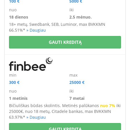
100 €
5000 €
nuo
iki
18 dienos
2.5 mėnuo.
18+ metų,
Swedbank, SEB, Luminor, max BVKKMN
66.51%*
» Daugiau
GAUTI KREDITĄ
min
max
300 €
25000 €
nuo
iki
1 metinis
7 metai
Bičiuliškas būdas skolintis. Metinės palūkanos
nuo 7%
iki
25000€, nuo 18 metų, Citadele bankas, max BVKKMN
63.97%*
» Daugiau
GAUTI KREDITĄ