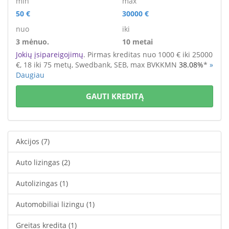
min
max
50 €
30000 €
nuo
iki
3 mėnuo.
10 metai
Jokių įsipareigojimų
. Pirmas kreditas nuo 1000 € iki 25000
€
, 18 iki 75 metų,
Swedbank, SEB,
max BVKKMN
38.08%
*
»
Daugiau
GAUTI KREDITĄ
Akcijos
(7)
Auto lizingas
(2)
Autolizingas
(1)
Automobiliai lizingu
(1)
Greitas kredita
(1)