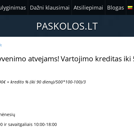
ulyginimas
Dažni klausimai
Atsiliepimai
Blogas
PASKOLOS.LT
lt
gyvenimo atvejams!
Vartojimo kreditas iki
00€
+ kredito % (iki 90 dienų)/500*100-100
)/3
 mėnesių
 ir savaitgaliais 10:00-18:00