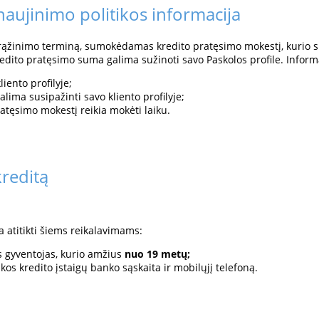
naujinimo politikos informacija
 grąžinimo terminą, sumokėdamas kredito pratęsimo mokestį, kurio s
edito pratęsimo suma galima sužinoti savo Paskolos profile. Inform
iento profilyje;
ima susipažinti savo kliento profilyje;
atęsimo mokestį reikia mokėti laiku.
kreditą
a atitikti šiems reikalavimams:
s gyventojas, kurio amžius
nuo 19 metų;
os kredito įstaigų banko sąskaita ir mobilųjį telefoną.