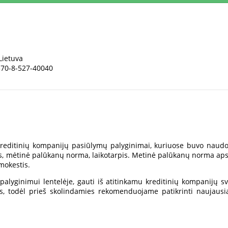
Lietuva
370-8-527-40040
reditinių kompanijų pasiūlymų palyginimai, kuriuose buvo naudoja
, mėtinė palūkanų norma, laikotarpis. Metinė palūkanų norma apska
mokestis.
palyginimui lentelėje, gauti iš atitinkamu kreditinių kompanijų sv
tis, todėl prieš skolindamies rekomenduojame patikrinti naujausi