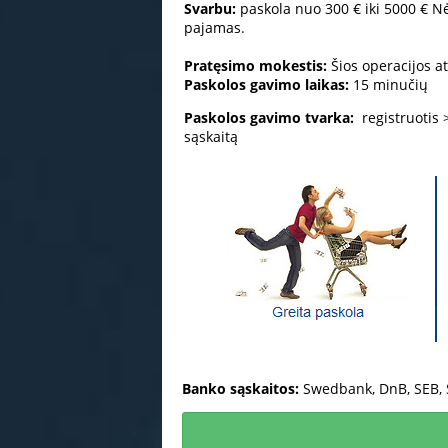
Svarbu:
paskola nuo
300 € iki
5000 €
Nėr
pajamas
.
Pratęsimo mokestis
:
Šios operacijos at
Paskolos
gavimo
laikas
:
15 minučių
Paskolos gavimo tvarka:
registruotis
sąskaitą
Banko sąskaitos:
Swedbank
,
DnB,
SEB
,