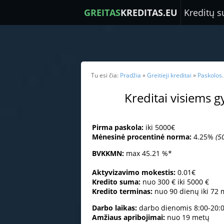
GREITAS
KREDITAS.EU
Kreditų s
Tu esi čia:
Pradžia
»
Greitieji kreditai
»
Paskolos.
Kreditai visiems 
Pirma paskola:
iki 5000€
Mėnesinė procentinė norma:
4.25
%
(
5
BVKKMN:
max 45.21 %*
A
ktyvizavimo mokestis:
0.01€
K
redito suma:
nuo
300 € iki
5000 €
K
redito terminas:
nuo 90 dienų iki 72
Darbo laikas:
darbo dienomis 8:00-20:00
Amžiaus apribojimai:
nuo 19 metų