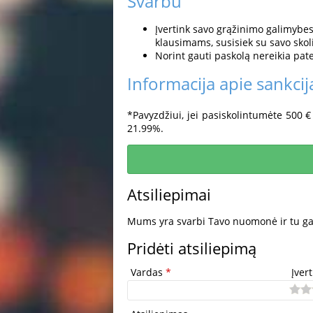
Svarbu
Įvertink savo grąžinimo galimybes i
klausimams, susisiek su savo skol
Norint gauti paskolą nereikia pat
Informacija apie sankcij
*Pavyzdžiui, jei pasiskolintumėte 500
21.99%.
Atsiliepimai
Mums yra svarbi Tavo nuomonė ir tu gali
Pridėti atsiliepimą
Vardas
*
Įver