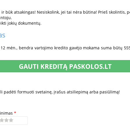
r būk atsakingas! Nesiskolink, jei tai nėra būtina! Prieš skolintis, p
intoju.
eikti jokių dokumentų.
as
 € 12 mėn., bendra vartojimo kredito gavėjo mokama suma būtų 5
GAUTI KREDITĄ PASKOLOS.LT
 padėti formuoti svetainę, įrašus atsiliepimą arba pasiūlimą!
tinimas
*