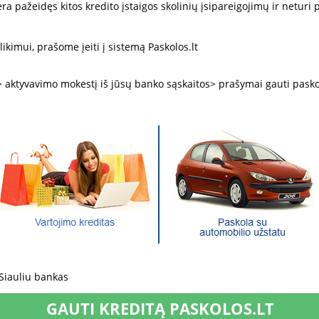
a pažeidęs kitos kredito įstaigos skolinių įsipareigojimų ir neturi 
likimui, prašome įeiti į sistemą Paskolos.lt
>
aktyvavimo
mokestį
iš
jūsų banko sąskaitos
>
prašymai gauti pask
Siauliu bankas
GAUTI KREDITĄ PASKOLOS.LT