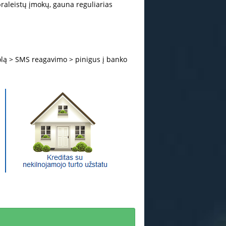
praleistų įmokų, gauna reguliarias
olą
>
SMS
reagavimo
>
pinigus
į
banko