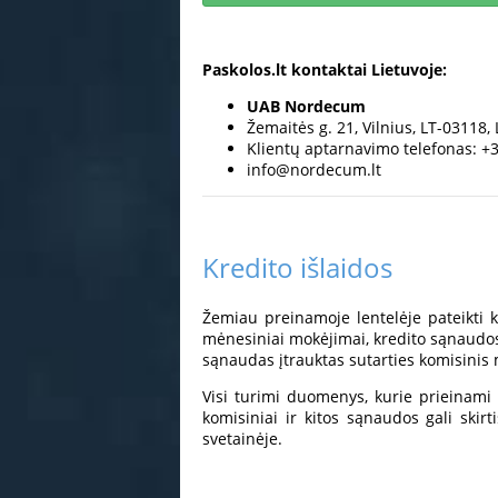
Paskolos.lt kontaktai Lietuvoje:
UAB Nordecum
Žemaitės g. 21, Vilnius, LT-03118, 
Klientų aptarnavimo telefonas: +
info@nordecum.lt
Kredito išlaidos
Žemiau preinamoje lentelėje pateikti k
mėnesiniai mokėjimai, kredito sąnaudos
sąnaudas įtrauktas sutarties komisinis 
Visi turimi duomenys, kurie prieinami 
komisiniai ir kitos sąnaudos gali skir
svetainėje.