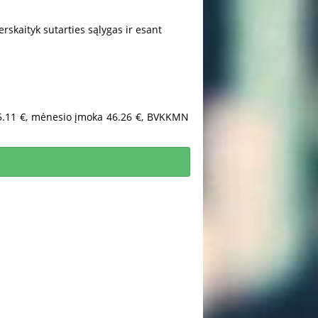
erskaityk sutarties sąlygas ir esant
55.11 €, mėnesio įmoka 46.26 €, BVKKMN