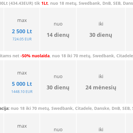
500Lt (434.43EUR) tik
1Lt
, nuo 18 metų,
Swedbank
,
DnB,
SEB
,
Dans
max
nuo
iki
2 500 Lt
14
dienų
30
dienų
724.05 EUR
itams net
-50% nuolaida
, nuo 18 iki 70 metų,
Swedbank,
Citadel
max
nuo
iki
5 000 Lt
30
dienų
24
mėnesių
1448.10 EUR
cija:
nuo 18 iki 70 metų,
Swedbank,
Citadele,
Danske
,
DnB, SEB, 
max
nuo
iki