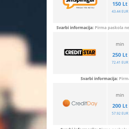
150 Lt
43.44 EUR
Svarbi informacija:
Pirma paskola n
min
250
Lt
72.41 EUR
Svarbi informacija:
Pirm
min
200
Lt
57.92 EUR