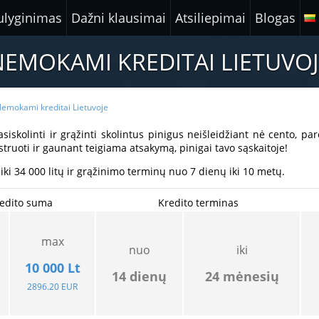
ulyginimas
Dažni klausimai
Atsiliepimai
Blogas
NEMOKAMI KREDITAI LIETUVOJ
emokami kreditai Lietuvoje
skolinti ir grąžinti skolintus pinigus neišleidžiant nė cento, p
istruoti ir gaunant teigiama atsakymą, pinigai tavo sąskaitoje!
ki 34 000 litų ir grąžinimo terminų nuo 7 dienų iki 10 metų.
edito suma
Kredito terminas
max
nuo
iki
10 000
Lt
14 dienų
24 mėnesių
2896.20 EUR