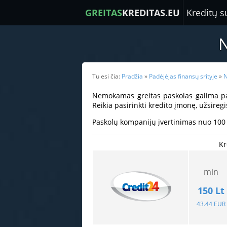
GREITAS
KREDITAS.EU
Kreditų s
Tu esi čia:
Pradžia
»
Padėjėjas finansų srityje
»
N
Nemokamas greitas paskolas galima pasi
Reikia pasirinkti kredito įmonę, užsireg
Paskolų kompanijų įvertinimas nuo 100 i
Kr
min
150
Lt
43.44 EUR