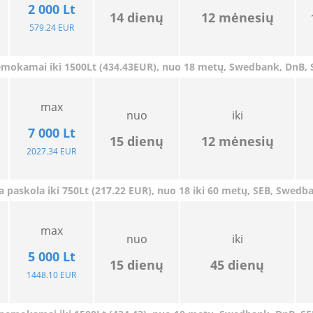
2 000 Lt
14
dienų
12
mėnesių
579.24 EUR
emokamai iki 1500Lt
(434.43EUR), nuo 18 metų, Swedbank, DnB, SE
max
nuo
iki
7 000
Lt
15 dienų
12 mėnesių
2027.34 EUR
a paskola iki 750Lt (217.22 EUR), nuo 18 iki 60 metų, SEB, Swed
max
nuo
iki
5 000
Lt
15
dienų
45
dienų
1448.10 EUR