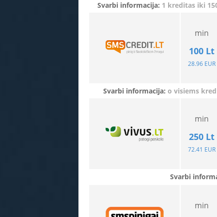
Svarbi informacija:
1 kreditas iki 1
min
100 Lt
28.96 EUR
Svarbi informacija:
o visiems kred
min
250 Lt
72.41 EUR
Svarbi informa
min