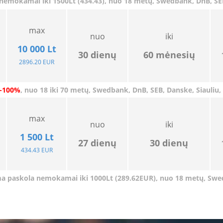
 nemokamai iki 1500Lt
(434.43), nuo 18 metų, Swedbank, DnB, SEB
max
nuo
iki
10 000 Lt
30
dienų
6
0
mėnesių
2896.20 EUR
-100%
, nuo 18 iki 70 metų,
Swedbank
,
DnB,
SEB
,
Danske,
Siauliu,
max
nuo
iki
1 500 Lt
27
dienų
30
dienų
434.43 EUR
a paskola nemokamai iki 1000Lt (289.62EUR), nuo 18 metų,
Swe