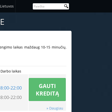
Lietuvos
E
arengimo laikas maždaug 10-15 minučių.
Darbo laikas
GAUTI
8:00-22:00
KREDITĄ
8:00-22:00
» Daugiau