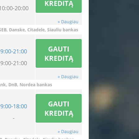
KREDITĄ
10:00-20:00
» Daugiau
B, Danske, Citadele, Siauliu bankas
GAUTI
9:00-21:00
KREDITĄ
9:00-21:00
» Daugiau
bank, DnB, Nordea
bankas
GAUTI
9:00-18:00
KREDITĄ
-
» Daugiau