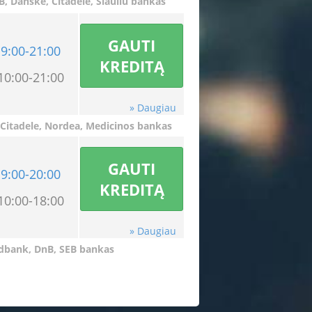
, Danske, Citadele, Siauliu bankas
GAUTI
9:00-21:00
KREDITĄ
10:00-21:00
» Daugiau
 Citadele
, Nordea, Medicinos bankas
GAUTI
9:00-20:00
KREDITĄ
10:00-18:00
» Daugiau
dbank
,
DnB, SEB bankas