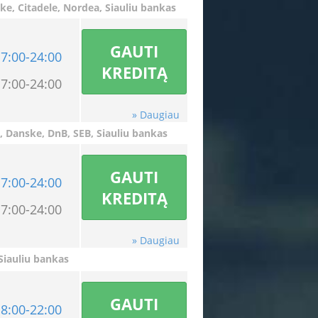
ke
,
Citadele, Nordea,
Siauliu bankas
GAUTI
7:00-24:00
KREDITĄ
7:00-24:00
» Daugiau
e,
Danske
,
DnB, SEB, Siauliu bankas
GAUTI
7:00-24:00
KREDITĄ
7:00-24:00
» Daugiau
Siauliu bankas
GAUTI
8:00-22:00