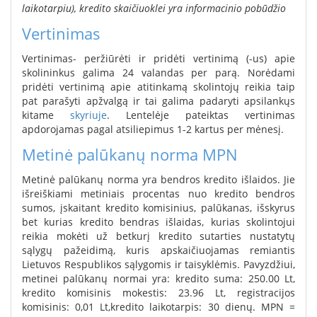
laikotarpiu), kredito skaičiuoklei yra informacinio pobūdžio
Vertinimas
Vertinimas- peržiūrėti ir pridėti vertinimą (-us) apie
skolininkus galima 24 valandas per parą. Norėdami
pridėti vertinimą apie atitinkamą skolintojų reikia taip
pat parašyti apžvalgą ir tai galima padaryti apsilankųs
kitame
skyriuje
. Lentelėje pateiktas vertinimas
apdorojamas pagal atsiliepimus 1-2 kartus per mėnesį.
Metinė palūkanų norma MPN
Metinė palūkanų norma yra bendros kredito išlaidos. Jie
išreiškiami metiniais procentas nuo kredito bendros
sumos, įskaitant kredito komisinius, palūkanas, išskyrus
bet kurias kredito bendras išlaidas, kurias skolintojui
reikia mokėti už betkurį kredito sutarties nustatytų
sąlygų pažeidimą, kuris apskaičiuojamas remiantis
Lietuvos Respublikos sąlygomis ir taisyklėmis. Pavyzdžiui,
metinei palūkanų normai yra: kredito suma: 250.00 Lt,
kredito komisinis mokestis: 23.96 Lt, registracijos
komisinis: 0,01 Lt,kredito laikotarpis: 30 dienų. MPN =