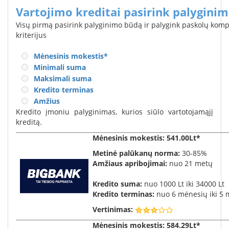
Vartojimo kreditai pasirink palygini
Visų pirmą pasirink palyginimo būdą ir palygink paskolų kom
kriterijus
Mėnesinis mokestis
*
Minimali suma
Maksimali suma
Kredito terminas
Amžius
Kredito įmoniu palyginimas, kurios siūlo vartotojamąjį
kreditą.
Mėnesinis mokestis
: 541.00Lt*
Metinė palūkanų norma:
30-85%
Amžiaus apribojimai:
nuo 21 metų
Kredito suma:
nuo 1000 Lt iki 34000 Lt
Kredito terminas:
nuo 6 mėnesių iki 5 
Vertinimas:
Mėnesinis mokestis
: 584.29Lt*