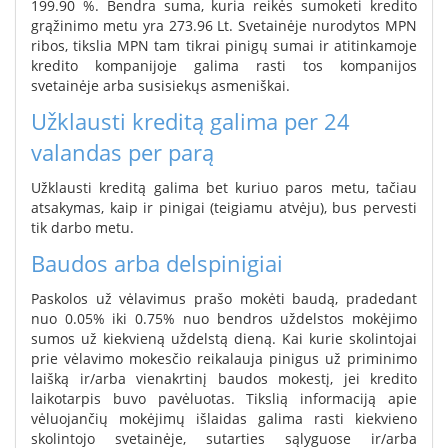
199.90 %. Bendra suma, kuria reikės sumoketi kredito
grąžinimo metu yra 273.96 Lt. Svetainėje nurodytos MPN
ribos, tikslia MPN tam tikrai pinigų sumai ir atitinkamoje
kredito kompanijoje galima rasti tos kompanijos
svetainėje arba susisiekųs asmeniškai.
Užklausti kreditą galima per 24
valandas per parą
Užklausti kreditą galima bet kuriuo paros metu, tačiau
atsakymas, kaip ir pinigai (teigiamu atvėju), bus pervesti
tik darbo metu.
Baudos arba delspinigiai
Paskolos už vėlavimus prašo mokėti baudą, pradedant
nuo 0.05% iki 0.75% nuo bendros uždelstos mokėjimo
sumos už kiekvieną uždelstą dieną. Kai kurie skolintojai
prie vėlavimo mokesčio reikalauja pinigus už priminimo
laišką ir/arba vienakrtinį baudos mokestį, jei kredito
laikotarpis buvo pavėluotas. Tikslią informaciją apie
vėluojančių mokėjimų išlaidas galima rasti kiekvieno
skolintojo svetainėje, sutarties sąlyguose ir/arba