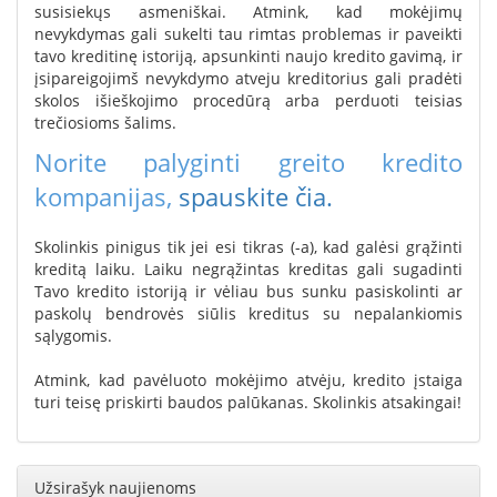
susisiekųs asmeniškai. Atmink, kad mokėjimų
nevykdymas gali sukelti tau rimtas problemas ir paveikti
tavo kreditinę istoriją, apsunkinti naujo kredito gavimą, ir
įsipareigojimš nevykdymo atveju kreditorius gali pradėti
skolos išieškojimo procedūrą arba perduoti teisias
trečiosioms šalims.
Norite palyginti greito kredito
kompanijas,
spauskite čia.
Skolinkis pinigus tik jei esi tikras (-a), kad galėsi grąžinti
kreditą laiku. Laiku negrąžintas kreditas gali sugadinti
Tavo kredito istoriją ir vėliau bus sunku pasiskolinti ar
paskolų bendrovės siūlis kreditus su nepalankiomis
sąlygomis.
Atmink, kad pavėluoto mokėjimo atvėju, kredito įstaiga
turi teisę priskirti baudos palūkanas. Skolinkis atsakingai!
Užsirašyk naujienoms