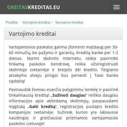
GREITAS
KREDITAS.EU
Pradžia
Vartojimo kreditai
Vartojimo kreditai
Vartojimo kreditai
Vartojamosios paskolos galima įforminti maždaug per 30-
60 minučių, be pažymu ir garantų. Kreditą banke per 1-2
dienas. Norint skolintis internetu, reikia pasirinkti
tinkamą paskolos bendrovę, reikia užsiregistruoti
skolintojo svetainėje ir kreiptis dėl kredito. Teigiamo
atsakymo atveju pinigai bus pervesti į Tavo banko
sąskaitą!
Pasinaudok žemiau esančia palyginimu lentelę ir pasirink
tinkamiausią kreditą! „
Sužinoti daugiau
” reiškia daugiau
informacijos apie atitinkamą skolintojų, paspausdami
mygtuką „
Gaiti kreditą
”, registracijos puslapis kredito
kompanijos svetainėje. Sužinok, kurios yra labiausiai
naudingos ir greičiausiai prieinamos vartojamosios
paskolos Lietuvoje!