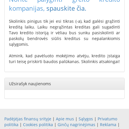
kompanijas,
spauskite čia.
Skolinkis pinigus tik jei esi tikras (-a), kad galėsi grąžinti
kreditą laiku. Laiku negrąžintas kreditas gali sugadinti
Tavo kredito istoriją ir vėliau bus sunku pasiskolinti ar
paskolų bendrovės siūlis kreditus su nepalankiomis
sąlygomis.
Atmink, kad pavėluoto mokėjimo atvėju, kredito įstaiga
turi teisę priskirti baudos palūkanas. Skolinkis atsakingai!
Užsirašyk naujienoms
Padėjėjas finansų srityje
|
Apie mus
|
Sąlygos
|
Privatumo
politika
|
Cookies politika
|
Ginčų nagrinėjimas
|
Reklama
|