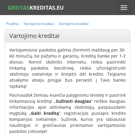
GREITAS
KREDITAS.EU
Pradžia
Vartojimo kreditai
Vartojimo kreditai
Vartojimo kreditai
Vartojamosios paskolos galima įforminti maždaug per 30-
60 minučių, be pažymu ir garantų. Kreditą banke per 1-2
dienas. Norint skolintis internetu, reikia pasirinkti
tinkamą paskolos bendrovę, reikia užsiregistruoti
skolintojo svetainėje ir kreiptis dėl kredito. Teigiamo
atsakymo atveju pinigai bus pervesti į Tavo banko
sąskaitą!
Pasinaudok žemiau esančia palyginimu lentelę ir pasirink
tinkamiausią kreditą! „
Sužinoti daugiau
” reiškia daugiau
informacijos apie atitinkamą skolintojų, paspausdami
mygtuką „
Gaiti kreditą
”, registracijos puslapis kredito
kompanijos svetainėje. Sužinok, kurios yra labiausiai
naudingos ir greičiausiai prieinamos vartojamosios
paskolos Lietuvoje!