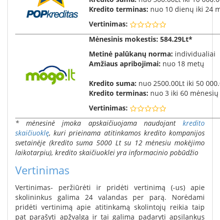
Kredito terminas:
nuo 10 dienų iki 24 
Vertinimas:
Mėnesinis mokestis
: 584.29Lt*
Metinė palūkanų norma:
individualiai
Amžiaus apribojimai:
nuo 18 metų
Kredito suma:
nuo 2500.00Lt iki 50 000.
Kredito terminas:
nuo 3 iki 60 mėnesių
Vertinimas:
* mėnesinė įmoka apskaičiuojama naudojant
kredito
skaičiuoklę
, kuri prieinama atitinkamos kredito kompanijos
svetainėje (kredito suma 5000 Lt su 12 mėnesiu mokėjimo
laikotarpiu), kredito skaičiuoklei yra informacinio pobūdžio
Vertinimas
Vertinimas- peržiūrėti ir pridėti vertinimą (-us) apie
skolininkus galima 24 valandas per parą. Norėdami
pridėti vertinimą apie atitinkamą skolintojų reikia taip
pat parašyti apžvalgą ir tai galima padaryti apsilankųs