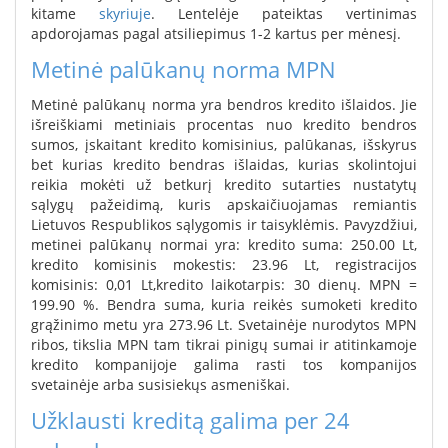
kitame
skyriuje
. Lentelėje pateiktas vertinimas
apdorojamas pagal atsiliepimus 1-2 kartus per mėnesį.
Metinė palūkanų norma MPN
Metinė palūkanų norma yra bendros kredito išlaidos. Jie
išreiškiami metiniais procentas nuo kredito bendros
sumos, įskaitant kredito komisinius, palūkanas, išskyrus
bet kurias kredito bendras išlaidas, kurias skolintojui
reikia mokėti už betkurį kredito sutarties nustatytų
sąlygų pažeidimą, kuris apskaičiuojamas remiantis
Lietuvos Respublikos sąlygomis ir taisyklėmis. Pavyzdžiui,
metinei palūkanų normai yra: kredito suma: 250.00 Lt,
kredito komisinis mokestis: 23.96 Lt, registracijos
komisinis: 0,01 Lt,kredito laikotarpis: 30 dienų. MPN =
199.90 %. Bendra suma, kuria reikės sumoketi kredito
grąžinimo metu yra 273.96 Lt. Svetainėje nurodytos MPN
ribos, tikslia MPN tam tikrai pinigų sumai ir atitinkamoje
kredito kompanijoje galima rasti tos kompanijos
svetainėje arba susisiekųs asmeniškai.
Užklausti kreditą galima per 24