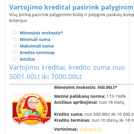
Vartojimo kreditai pasirink palygini
Visų pirmą pasirink palyginimo būdą ir palygink paskolų kom
kriterijus
Mėnesinis mokestis
*
Minimali suma
Maksimali suma
Kredito terminas
Amžius
Vartojimo kreditai
, kredito suma nuo
5001.00Lt iki 7000.00Lt
Mėnesinis mokestis
: 560.00Lt*
Metinė palūkanų norma:
173-194%
Amžiaus apribojimai:
nuo 18 metų
Kredito suma:
nuo 500.00Lt iki 10 000.0
Kredito terminas:
nuo 10 dienų iki 18 
Vertinimas: