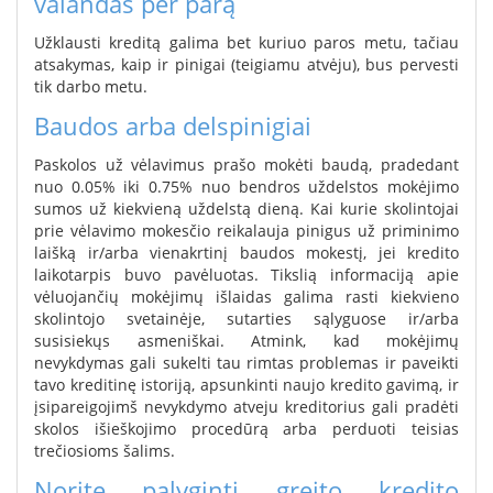
valandas per parą
Užklausti kreditą galima bet kuriuo paros metu, tačiau
atsakymas, kaip ir pinigai (teigiamu atvėju), bus pervesti
tik darbo metu.
Baudos arba delspinigiai
Paskolos už vėlavimus prašo mokėti baudą, pradedant
nuo 0.05% iki 0.75% nuo bendros uždelstos mokėjimo
sumos už kiekvieną uždelstą dieną. Kai kurie skolintojai
prie vėlavimo mokesčio reikalauja pinigus už priminimo
laišką ir/arba vienakrtinį baudos mokestį, jei kredito
laikotarpis buvo pavėluotas. Tikslią informaciją apie
vėluojančių mokėjimų išlaidas galima rasti kiekvieno
skolintojo svetainėje, sutarties sąlyguose ir/arba
susisiekųs asmeniškai. Atmink, kad mokėjimų
nevykdymas gali sukelti tau rimtas problemas ir paveikti
tavo kreditinę istoriją, apsunkinti naujo kredito gavimą, ir
įsipareigojimš nevykdymo atveju kreditorius gali pradėti
skolos išieškojimo procedūrą arba perduoti teisias
trečiosioms šalims.
Norite palyginti greito kredito