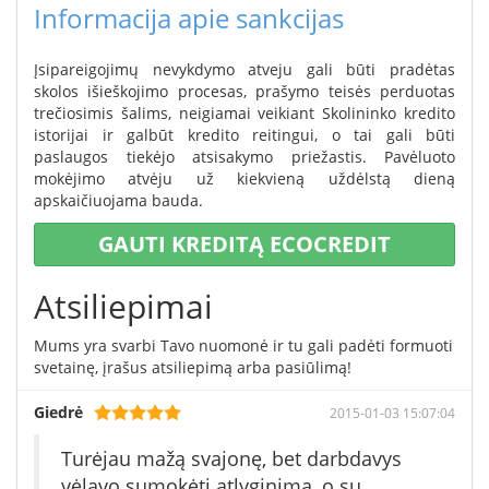
Informacija apie sankcijas
Įsipareigojimų nevykdymo atveju gali būti pradėtas
skolos išieškojimo procesas, prašymo teisės perduotas
trečiosimis šalims, neigiamai veikiant Skolininko kredito
istorijai ir galbūt kredito reitingui, o tai gali būti
paslaugos tiekėjo atsisakymo priežastis. Pavėluoto
mokėjimo atvėju už kiekvieną uždėlstą dieną
apskaičiuojama bauda.
GAUTI KREDITĄ ECOCREDIT
Atsiliepimai
Mums yra svarbi Tavo nuomonė ir tu gali padėti formuoti
svetainę, įrašus atsiliepimą arba pasiūlimą!
Giedrė
2015-01-03 15:07:04
Turėjau mažą svajonę, bet darbdavys
vėlavo sumokėti atlyginimą, o su