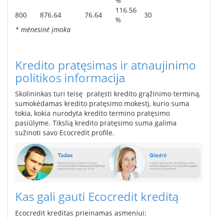
%
116.56
800
876.64
76.64
30
%
* mėnesinė įmoka
Kredito pratęsimas ir atnaujinimo
politikos informacija
Skolininkas turi teisę pratęsti kredito grąžinimo terminą,
sumokėdamas kredito pratęsimo mokestį, kurio suma
tokia, kokia nurodyta kredito termino pratęsimo
pasiūlyme. Tikslią kredito pratęsimo suma galima
sužinoti savo Ecocredit profile.
Kas gali gauti Ecocredit kreditą
Ecocredit kreditas prieinamas asmeniui: