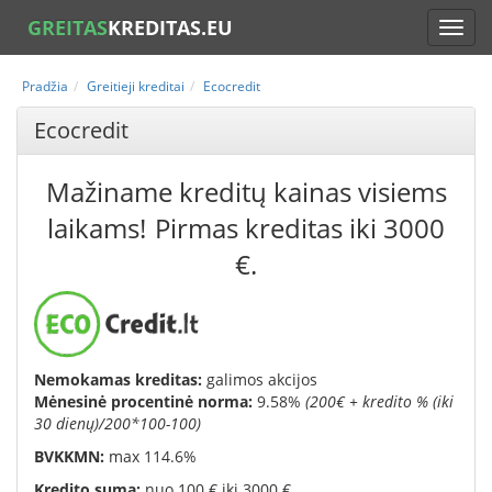
GREITAS
KREDITAS.EU
Pradžia
Greitieji kreditai
Ecocredit
Ecocredit
Mažiname kreditų kainas visiems
laikams!
Pirmas kreditas iki 3000
€.
Nemokamas kreditas:
galimos akcijos
Mėnesinė procentinė norma:
9.58
%
(
200€ + kredito % (iki
30 dienų)/200*100-100
)
BVKKMN:
max 114.6%
K
redito suma:
nuo 100 € iki 3000 €