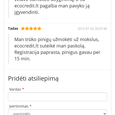
ecocredit.lt pagalba man pavyko ją
įgyvendinti.
Tadas
2015-01-02 20:07:46
Man trūko pinigų užmokėti už mokslus,
ecocredit.lt suteikė man paskolą.
Registracija paprasta, pinigus gavau per
15 min.
Pridėti atsiliepimą
Vardas
*
Įvertinimas
*