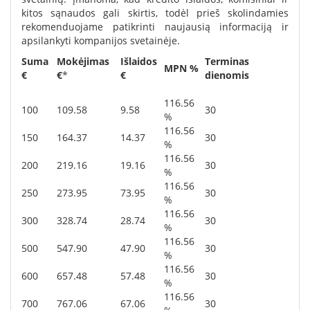
kitos sąnaudos gali skirtis, todėl prieš skolindamies
rekomenduojame patikrinti naujausią informaciją ir
apsilankyti kompanijos svetainėje.
Suma
Mokėjimas
Išlaidos
Terminas
MPN %
€
€
*
€
dienomis
116.56
100
109.58
9.58
30
%
116.56
150
164.37
14.37
30
%
116.56
200
219.16
19.16
30
%
116.56
250
273.95
73.95
30
%
116.56
300
328.74
28.74
30
%
116.56
500
547.90
47.90
30
%
116.56
600
657.48
57.48
30
%
116.56
700
767.06
67.06
30