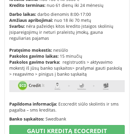
K
redito terminas:
nuo 61 dienų iki 24 mėnesių
Darbo laikas:
darbo dienomis 8:00-17:00
Amžiaus apribojimai:
nuo 18 iki 70 metų
Svarbu:
nėra pažeidęs kitos kredito įstaigos skolinių
įsipareigojimų ir neturi praleistų įmokų, gauna
reguliarias pajamas
Pratęsimo mokestis
:
nesiūlo
Paskolos
gavimo
laikas
:
15 minučių
Paskolos gavimo tvarka:
registruotis
>
aktyvavimo
mokestį
iš
jūsų banko sąskaitos
>
prašymai gauti paskolą
>
reagavimo
>
pinigus
į
banko sąskaitą
Papildoma informacija:
Ecocredit siūlo skolintis ir sms
pagalba – sms kreditas.
Banko sąskaitos:
Swedbank
GAUTI KREDITĄ ECOCREDIT