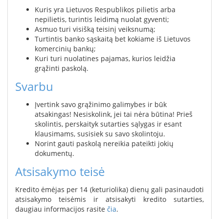
Kuris yra Lietuvos Respublikos pilietis arba
nepilietis, turintis leidimą nuolat gyventi;
Asmuo turi visišką teisinį veiksnumą;
Turtintis banko sąskaitą bet kokiame iš Lietuvos
komercinių bankų;
Kuri turi nuolatines pajamas, kurios leidžia
grąžinti paskolą.
Svarbu
Įvertink savo grąžinimo galimybes ir būk
atsakingas! Nesiskolink, jei tai nėra būtina! Prieš
skolintis, perskaityk sutarties sąlygas ir esant
klausimams, susisiek su savo skolintoju.
Norint gauti paskolą nereikia pateikti jokių
dokumentų.
Atsisakymo teisė
Kredito ėmėjas per 14 (keturiolika) dienų gali pasinaudoti
atsisakymo teisėmis ir atsisakyti kredito sutarties,
daugiau informacijos rasite
čia
.