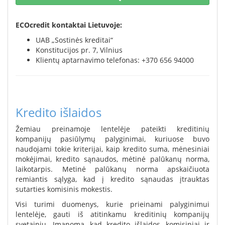
ECOcredit kontaktai Lietuvoje:
UAB „Sostinės kreditai“
Konstitucijos pr. 7, Vilnius
Klientų aptarnavimo telefonas: +370 656 94000
Kredito išlaidos
Žemiau preinamoje lentelėje pateikti kreditinių
kompanijų pasiūlymų palyginimai, kuriuose buvo
naudojami tokie kriterijai, kaip kredito suma, mėnesiniai
mokėjimai, kredito sąnaudos, mėtinė palūkanų norma,
laikotarpis. Metinė palūkanų norma apskaičiuota
remiantis sąlyga, kad į kredito sąnaudas įtrauktas
sutarties komisinis mokestis.
Visi turimi duomenys, kurie prieinami palyginimui
lentelėje, gauti iš atitinkamu kreditinių kompanijų
svetainių. Įmanoma, kad kredito išlaidos, komisiniai ir