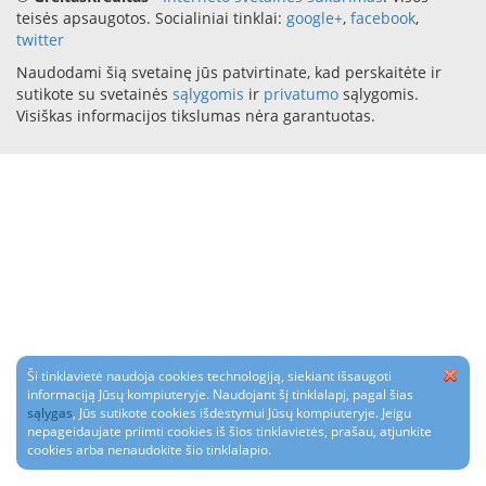
teisės apsaugotos. Socialiniai tinklai:
google+
,
facebook
,
twitter
Naudodami šią svetainę jūs patvirtinate, kad perskaitėte ir
sutikote su svetainės
sąlygomis
ir
privatumo
sąlygomis.
Visiškas informacijos tikslumas nėra garantuotas.
Ši tinklavietė naudoja cookies technologiją, siekiant išsaugoti
informaciją Jūsų kompiuteryje. Naudojant šį tinklalapį, pagal šias
sąlygas
, Jūs sutikote cookies išdėstymui Jūsų kompiuteryje. Jeigu
nepageidaujate priimti cookies iš šios tinklavietės, prašau, atjunkite
cookies arba nenaudokite šio tinklalapio.