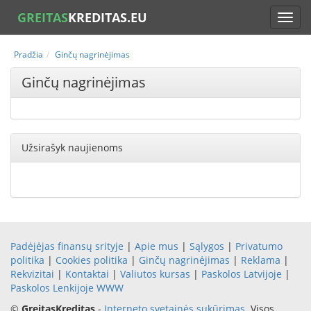
GREITAS
KREDITAS.EU
Pradžia
Ginčų nagrinėjimas
Ginčų nagrinėjimas
Užsirašyk naujienoms
Padėjėjas finansų srityje
|
Apie mus
|
Sąlygos
|
Privatumo
politika
|
Cookies politika
|
Ginčų nagrinėjimas
|
Reklama
|
Rekvizitai
|
Kontaktai
|
Valiutos kursas
|
Paskolos Latvijoje
|
Paskolos Lenkijoje
WWW
©
GreitasKreditas
-
Interneto svetainės sukūrimas
. Visos