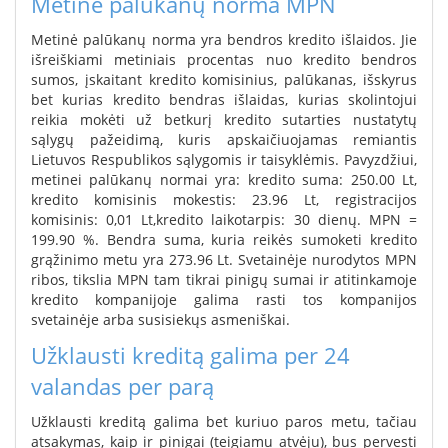
Metinė palūkanų norma MPN
Metinė palūkanų norma yra bendros kredito išlaidos. Jie
išreiškiami metiniais procentas nuo kredito bendros
sumos, įskaitant kredito komisinius, palūkanas, išskyrus
bet kurias kredito bendras išlaidas, kurias skolintojui
reikia mokėti už betkurį kredito sutarties nustatytų
sąlygų pažeidimą, kuris apskaičiuojamas remiantis
Lietuvos Respublikos sąlygomis ir taisyklėmis. Pavyzdžiui,
metinei palūkanų normai yra: kredito suma: 250.00 Lt,
kredito komisinis mokestis: 23.96 Lt, registracijos
komisinis: 0,01 Lt,kredito laikotarpis: 30 dienų. MPN =
199.90 %. Bendra suma, kuria reikės sumoketi kredito
grąžinimo metu yra 273.96 Lt. Svetainėje nurodytos MPN
ribos, tikslia MPN tam tikrai pinigų sumai ir atitinkamoje
kredito kompanijoje galima rasti tos kompanijos
svetainėje arba susisiekųs asmeniškai.
Užklausti kreditą galima per 24
valandas per parą
Užklausti kreditą galima bet kuriuo paros metu, tačiau
atsakymas, kaip ir pinigai (teigiamu atvėju), bus pervesti