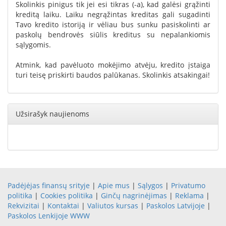
Skolinkis pinigus tik jei esi tikras (-a), kad galėsi grąžinti
kreditą laiku. Laiku negrąžintas kreditas gali sugadinti
Tavo kredito istoriją ir vėliau bus sunku pasiskolinti ar
paskolų bendrovės siūlis kreditus su nepalankiomis
sąlygomis.
Atmink, kad pavėluoto mokėjimo atvėju, kredito įstaiga
turi teisę priskirti baudos palūkanas. Skolinkis atsakingai!
Užsirašyk naujienoms
Padėjėjas finansų srityje
|
Apie mus
|
Sąlygos
|
Privatumo
politika
|
Cookies politika
|
Ginčų nagrinėjimas
|
Reklama
|
Rekvizitai
|
Kontaktai
|
Valiutos kursas
|
Paskolos Latvijoje
|
Paskolos Lenkijoje
WWW