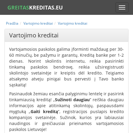
GREITAS
KREDITAS.EU
Pradžia
Vartojimo kreditai
Vartojimo kreditai
Vartojimo kreditai
Vartojamosios paskolos galima įforminti maždaug per 30-
60 minučių, be pažymu ir garantų. Kreditą banke per 1-2
dienas. Norint skolintis internetu, reikia pasirinkti
tinkamą paskolos bendrovę, reikia užsiregistruoti
skolintojo svetainėje ir kreiptis dėl kredito. Teigiamo
atsakymo atveju pinigai bus pervesti į Tavo banko
sąskaitą!
Pasinaudok žemiau esančia palyginimu lentelę ir pasirink
tinkamiausią kreditą! „
Sužinoti daugiau
” reiškia daugiau
informacijos apie atitinkamą skolintojų, paspausdami
mygtuką „
Gaiti kreditą
”, registracijos puslapis kredito
kompanijos svetainėje. Sužinok, kurios yra labiausiai
naudingos ir greičiausiai prieinamos vartojamosios
paskolos Lietuvoje!