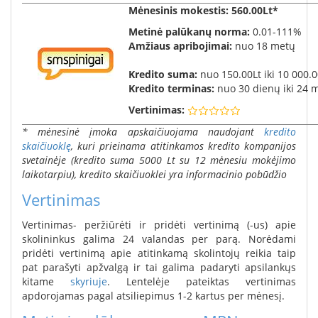
Mėnesinis mokestis
: 560.00Lt*
Metinė palūkanų norma:
0.01-111%
Amžiaus apribojimai:
nuo 18 metų
Kredito suma:
nuo 150.00Lt iki 10 000.0
Kredito terminas:
nuo 30 dienų iki 24 
Vertinimas:
* mėnesinė įmoka apskaičiuojama naudojant
kredito
skaičiuoklę
, kuri prieinama atitinkamos kredito kompanijos
svetainėje (kredito suma 5000 Lt su 12 mėnesiu mokėjimo
laikotarpiu), kredito skaičiuoklei yra informacinio pobūdžio
Vertinimas
Vertinimas- peržiūrėti ir pridėti vertinimą (-us) apie
skolininkus galima 24 valandas per parą. Norėdami
pridėti vertinimą apie atitinkamą skolintojų reikia taip
pat parašyti apžvalgą ir tai galima padaryti apsilankųs
kitame
skyriuje
. Lentelėje pateiktas vertinimas
apdorojamas pagal atsiliepimus 1-2 kartus per mėnesį.