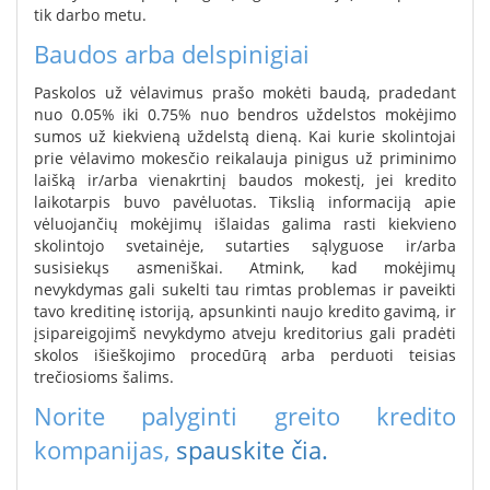
tik darbo metu.
Baudos arba delspinigiai
Paskolos už vėlavimus prašo mokėti baudą, pradedant
nuo 0.05% iki 0.75% nuo bendros uždelstos mokėjimo
sumos už kiekvieną uždelstą dieną. Kai kurie skolintojai
prie vėlavimo mokesčio reikalauja pinigus už priminimo
laišką ir/arba vienakrtinį baudos mokestį, jei kredito
laikotarpis buvo pavėluotas. Tikslią informaciją apie
vėluojančių mokėjimų išlaidas galima rasti kiekvieno
skolintojo svetainėje, sutarties sąlyguose ir/arba
susisiekųs asmeniškai. Atmink, kad mokėjimų
nevykdymas gali sukelti tau rimtas problemas ir paveikti
tavo kreditinę istoriją, apsunkinti naujo kredito gavimą, ir
įsipareigojimš nevykdymo atveju kreditorius gali pradėti
skolos išieškojimo procedūrą arba perduoti teisias
trečiosioms šalims.
Norite palyginti greito kredito
kompanijas,
spauskite čia.