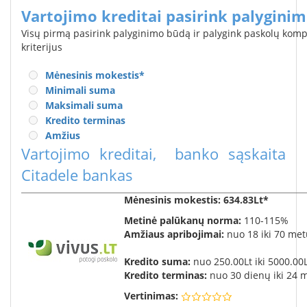
Vartojimo kreditai pasirink palygini
Visų pirmą pasirink palyginimo būdą ir palygink paskolų kom
kriterijus
Mėnesinis mokestis
*
Minimali suma
Maksimali suma
Kredito terminas
Amžius
Vartojimo kreditai
,
banko sąskaita
Citadele bankas
Mėnesinis mokestis
: 634.83Lt*
Metinė palūkanų norma:
110-115%
Amžiaus apribojimai:
nuo 18 iki 70 me
Kredito suma:
nuo 250.00Lt iki 5000.00
Kredito terminas:
nuo 30 dienų iki 24 
Vertinimas: