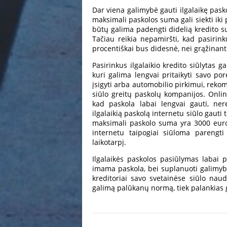
Dar viena galimybė gauti ilgalaikę pasko
maksimali paskolos suma gali siekti iki
būtų galima padengti didelią kredito s
Tačiau reikia nepamiršti, kad pasirinku
procentiškai bus didesnė, nei grąžinant
Pasirinkus ilgalaikio kredito siūlytas g
kuri galima lengvai pritaikyti savo po
įsigyti arba automobilio pirkimui, reko
siūlo greitų paskolų kompanijos. Onlin
kad paskola labai lengvai gauti, ner
ilgalaikią paskolą internetu siūlo gauti
maksimali paskolo suma yra 3000 euro
internetu taipogiai siūloma parengti
laikotarpį.
Ilgalaikės paskolos pasiūlymas labai pl
imama paskola, bei suplanuoti galimybes
kreditoriai savo svetainėse siūlo naud
galimą palūkanų normą, tiek palankias 