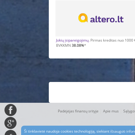
Jokių įsipareigojimų
. Pirmas kreditas nuo 1000 
BVKKMN
38.08%
*
|
|
Padėjėjas finansų srityje
Apie mus
Sąlygo
©
GreitasKredi
Ši tinklavietė naudoja cookies technologiją, siekiant išsaugoti info