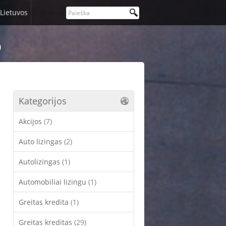
Lietuvos
)
Kategorijos
Akcijos
(7)
Auto lizingas
(2)
Autolizingas
(1)
Automobiliai lizingu
(1)
Greitas kredita
(1)
Greitas kreditas
(29)