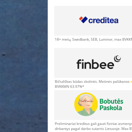
18+ metų,
Swedbank, SEB, Luminor, max BVK
Bičiuliškas būdas skolintis. Metinės palūkanos
BVKKMN 63.97%*
Preliminariai kreditus gali gauti fiziniai asmen
dirbantys pagal darbo sutartis Lietuvoje. M
ax 