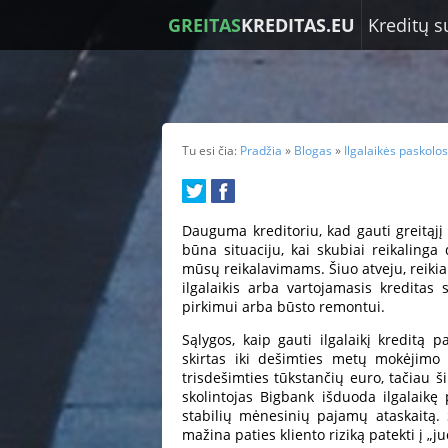
GREITAS
KREDITAS.EU
Kreditų s
Tu esi čia:
Pradžia
»
Blogas
»
Ilgalaikės paskolos
Dauguma kreditoriu, kad gauti greitąjį 
būna situaciju, kai skubiai reikalinga 
mūsų reikalavimams. Šiuo atveju, reikia p
ilgalaikis arba vartojamasis kreditas 
pirkimui arba būsto remontui.
Sąlygos, kaip gauti ilgalaikį kreditą p
skirtas iki dešimties metų mokėjimo 
trisdešimties tūkstančių euro, tačiau š
skolintojas Bigbank išduoda ilgalaikę 
stabilių mėnesinių pajamų ataskaitą. 
mažina paties kliento riziką patekti į „ju