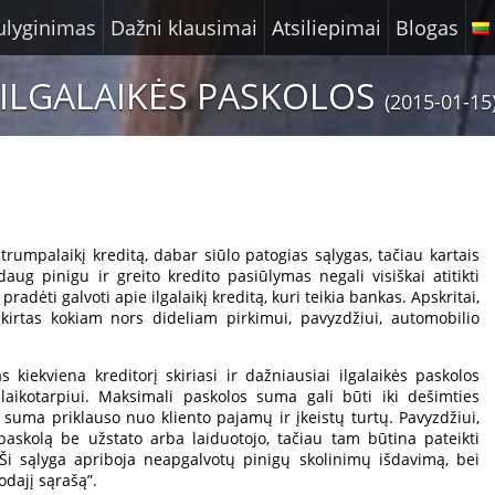
ulyginimas
Dažni klausimai
Atsiliepimai
Blogas
ILGALAIKĖS PASKOLOS
(2015-01-15
trumpalaikį kreditą, dabar siūlo patogias sąlygas, tačiau kartais
daug pinigu ir greito kredito pasiūlymas negali visiškai atitikti
radėti galvoti apie ilgalaikį kreditą, kuri teikia bankas. Apskritai,
skirtas kokiam nors dideliam pirkimui, pavyzdžiui, automobilio
as kiekviena kreditorį skiriasi ir dažniausiai ilgalaikės paskolos
laikotarpiui. Maksimali paskolos suma gali būti iki dešimties
i suma priklauso nuo kliento pajamų ir įkeistų turtų. Pavyzdžiui,
paskolą be užstato arba laiduotojo, tačiau tam būtina pateikti
Ši sąlyga apriboja neapgalvotų pinigų skolinimų išdavimą, bei
odajį sąrašą”.