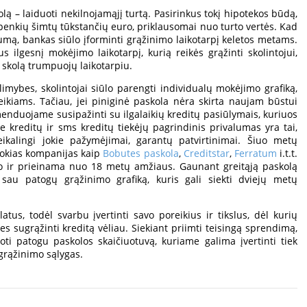
lą – laiduoti nekilnojamąjį turtą. Pasirinkus tokį hipotekos būdą,
 penkių šimtų tūkstančių euro, priklausomai nuo turto vertės. Kad
umą, bankas siūlo įforminti grąžinimo laikotarpį keletos metams.
s ilgesnį mokėjimo laikotarpį, kurią reikės grąžinti skolintojui,
 skolą trumpuojų laikotarpiu.
alimybes, skolintojai siūlo parengti individualų mokėjimo grafiką,
reikiams. Tačiau, jei piniginė paskola nėra skirta naujam būstui
menduojame susipažinti su ilgalaikių kreditų pasiūlymais, kuriuos
e kreditų ir sms kreditų tiekėjų pagrindinis privalumas yra tai,
eikalingi jokie pažymėjimai, garantų patvirtinimai. Šiuo metų
 tokias kompanijas kaip
Bobutes paskola
,
Creditstar
,
Ferratum
i.t.t.
 ir prieinama nuo 18 metų amžiaus. Gaunant greitąją paskolą
 sau patogų grąžinimo grafiką, kuris gali siekti dviejų metų
atus, todėl svarbu įvertinti savo poreikius ir tikslus, dėl kurių
 sugrąžinti kreditą vėliau. Siekiant priimti teisingą sprendimą,
oti patogu paskolos skaičiuotuvą, kuriame galima įvertinti tiek
grąžinimo sąlygas.