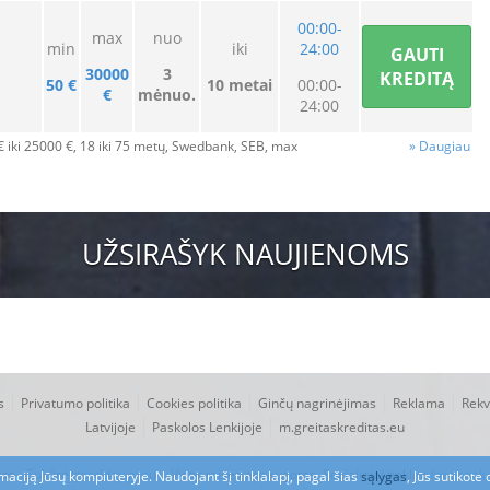
00:00-
max
nuo
min
iki
24:00
GAUTI
30000
3
KREDITĄ
50 €
10 metai
00:00-
€
mėnuo.
24:00
€ iki 25000 €
, 18 iki 75 metų,
Swedbank, SEB,
max
» Daugiau
UŽSIRAŠYK NAUJIENOMS
|
|
|
|
|
s
Privatumo politika
Cookies politika
Ginčų nagrinėjimas
Reklama
Rekvi
|
|
Latvijoje
Paskolos Lenkijoje
m.greitaskreditas.eu
tas
- Sukūrė
goodday.group
. Visos teisės apsaugotos. Socialiniai tinklai:
facebook
rmaciją Jūsų kompiuteryje. Naudojant šį tinklalapį, pagal šias
sąlygas
, Jūs sutikot