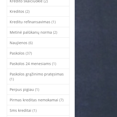
Kredito skaičiuoklė
(2)
Kreditos
(2)
Kreditu refinansavimas
(1)
Metinė palūkanų norma
(2)
Naujienos
(6)
Paskolos
(37)
Paskolos 24 menesiams
(1)
Paskolos grąžinimo pratęsimas
(1)
Perpus pigiau
(1)
Pirmas kreditas nemokamai
(7)
Sms kreditai
(1)