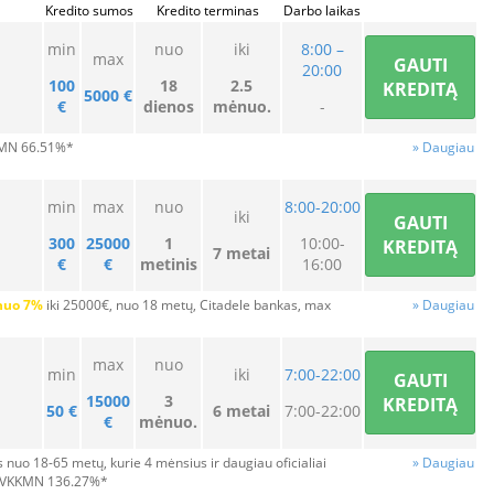
Kredito sumos
Kredito terminas
Darbo laikas
min
nuo
iki
8:00 –
max
GAUTI
20:00
100
18
2.5
KREDITĄ
5000 €
€
dienos
mėnuo.
-
KMN 66.51%*
» Daugiau
min
max
nuo
8:00-20:00
iki
GAUTI
300
25000
1
10:00-
KREDITĄ
7 metai
€
€
metinis
16:00
nuo 7%
iki 25000€, nuo 18 metų, Citadele bankas, max
» Daugiau
max
nuo
min
iki
7:00-22:00
GAUTI
15000
3
KREDITĄ
50 €
6 metai
7:00-22:00
€
mėnuo.
ys
nuo 18-65 metų
, kurie 4 mėnsius ir daugiau oficialiai
» Daugiau
BVKKMN 136.27%*