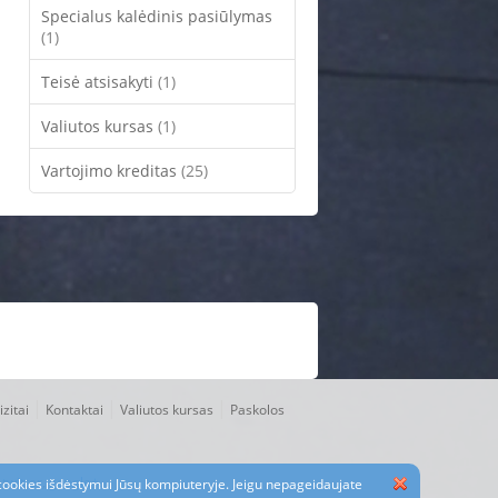
Specialus kalėdinis pasiūlymas
(1)
Teisė atsisakyti
(1)
Valiutos kursas
(1)
Vartojimo kreditas
(25)
|
|
|
zitai
Kontaktai
Valiutos kursas
Paskolos
,
twitter
,
google+
.
e cookies išdėstymui Jūsų kompiuteryje. Jeigu nepageidaujate